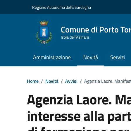
Vai ai contenuti
Vai al Footer
Regione Autonoma della Sardegna
Comune di Porto To
Isola dell’Asinara
Amministrazione
Novità
Servizi
Home
/
Novità
/
Avvisi
/
Agenzia Laore. Manifesta
Agenzia Laore. Ma
interesse alla par