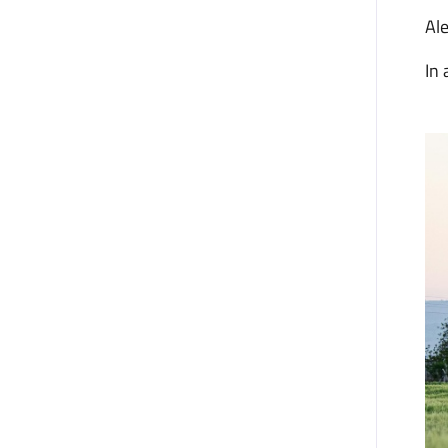
Al
In 