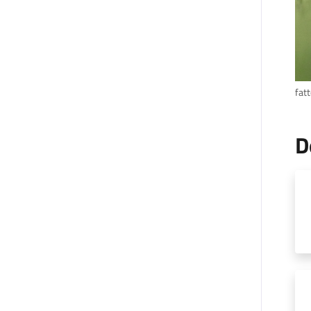
fatt
D