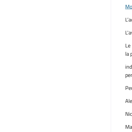
Mod
L’a
L'a
Le 
la 
ind
per
Per
Al
Ni
Ma