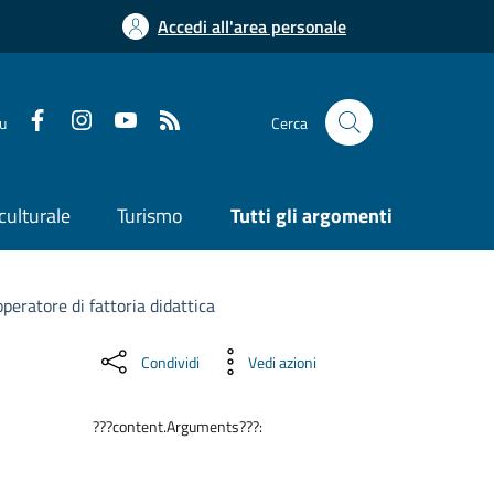
Accedi all'area personale
su
Cerca
culturale
Turismo
Tutti gli argomenti
peratore di fattoria didattica
Condividi
Vedi azioni
???content.Arguments???: