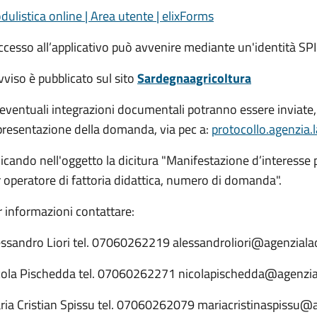
ulistica online | Area utente | elixForms
ccesso all’applicativo può avvenire mediante un'identità SP
vviso è pubblicato sul sito
Sardegnaagricoltura
eventuali integrazioni documentali potranno essere inviate, 
presentazione della domanda, via pec a:
protocollo.agenzia.
icando nell'oggetto la dicitura "Manifestazione d’interesse p
 operatore di fattoria didattica, numero di domanda".
 informazioni contattare:
essandro Liori tel. 07060262219 alessandroliori@agenzialao
cola Pischedda tel. 07060262271 nicolapischedda@agenzial
ria Cristian Spissu tel. 07060262079 mariacristinaspissu@a