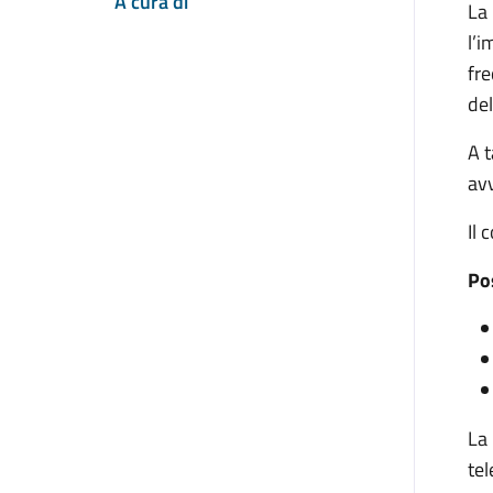
A cura di
La 
l’i
fre
del
A t
av
Il 
Po
La 
tel