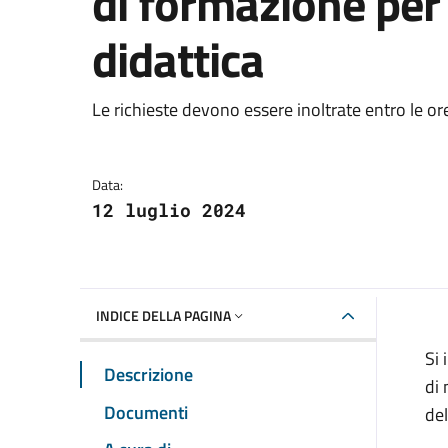
di formazione per 
didattica
Dettagli della notizia
Le richieste devono essere inoltrate entro le or
Data:
12 luglio 2024
INDICE DELLA PAGINA
Si 
Descrizione
di 
Documenti
del