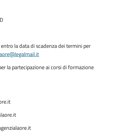
ID
entro la data di scadenza dei termini per
laore@legalmail.it
er la partecipazione ai corsi di formazione
re.it
aore.it
genzialaore.it