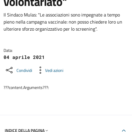
volontariato"
Dettagli della notizia
Il Sindaco Mulas: "Le associazioni sono impegnate a tempo
pieno nella campagna vaccinale: non posso chiedere loro un
ulteriore sforzo organizzativo per lo screening".
Data:
04 aprile 2021
Condividi
Vedi azioni
???content.Arguments???:
INDICE DELLA PAGINA