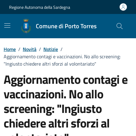
Vai ai contenuti
Vai al Footer
Regione Autonoma della Sardegna
Comune di Porto Torres
Home
/
Novità
/
Notizie
/
Aggiornamento contagi e vaccinazioni. No allo screening:
"Ingiusto chiedere altri sforzi al volontariato"
Aggiornamento contagi e
vaccinazioni. No allo
screening: "Ingiusto
chiedere altri sforzi al