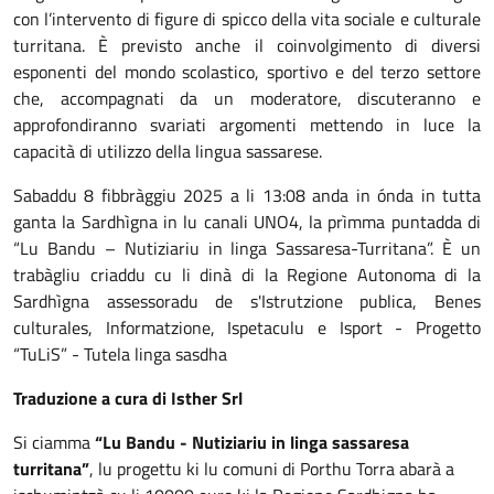
con l’intervento di figure di spicco della vita sociale e culturale
turritana. È previsto anche il coinvolgimento di diversi
esponenti del mondo scolastico, sportivo e del terzo settore
che, accompagnati da un moderatore, discuteranno e
approfondiranno svariati argomenti mettendo in luce la
capacità di utilizzo della lingua sassarese.
Sabaddu 8 fibbràggiu 2025 a li 13:08 anda in ónda in tutta
ganta la Sardhìgna in lu canali UNO4, la prìmma puntadda di
“Lu Bandu – Nutiziariu in linga Sassaresa-Turritana”. È un
trabàgliu criaddu cu li dinà di la Regione Autonoma di la
Sardhìgna assessoradu de s'Istrutzione publica, Benes
culturales, Informatzione, Ispetaculu e Isport - Progetto
“TuLiS” - Tutela linga sasdha
Traduzione a cura di Isther Srl
Si ciamma
“Lu Bandu - Nutiziariu in linga sassaresa
turritana”
, lu progettu ki lu comuni di Porthu Torra abarà a