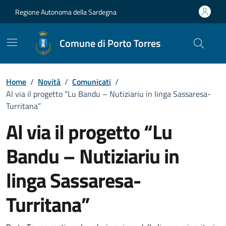
Vai ai contenuti
Vai al Footer
Regione Autonoma della Sardegna
Comune di Porto Torres
Home
/
Novità
/
Comunicati
/
Al via il progetto “Lu Bandu – Nutiziariu in linga Sassaresa-
Turritana”
Al via il progetto “Lu
Bandu – Nutiziariu in
linga Sassaresa-
Turritana”