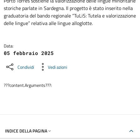
Dettagli della notizia
Porto Torres sostiene la valorizzazione delle lingue minoritarie
storiche parlate in Sardegna. Il progetto è stato inserito nella
graduatoria del bando regionale “TuLiS: Tutela e valorizzazione
delle lingue” relativa alle lingue alloglotte.
Data:
05 febbraio 2025
Condividi
Vedi azioni
???content.Arguments???:
INDICE DELLA PAGINA