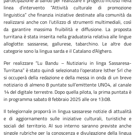
partecipazione al bando per realizzare il progetto incluso nella
linea d’intervento “Attività culturale di promozione
linguistica” che finanzia iniziative destinate alla comunità da
realizzarsi anche con l’utilizzo di strumenti multimediali, così
da garantire massima fruibilità e diffusione. La proposta
turritana è stata inserita nella graduatoria relativa alle lingue
alloglotte: sassarese, gallurese, tabarchino. Le altre due
categorie sono la lingua sarda e il Catalano d’Alghero.
Per realizzare “Lu Bandu – Nutiziariu in linga Sassaresa-
Turritana” è stato quindi selezionato l’operatore Isther Srl che
si occuperà della redazione e della messa in onda di un breve
notiziario di almeno 8 puntate sull’emittente UNO4, al canale
14 del digitale terrestre. Dopo quella pilota, la prima puntata è
in programma sabato 8 febbraio 2025 alle ore 13:08.
Il telegiornale proporrà in lingua sassarese notizie di attualità
e di aggiornamento sulle iniziative culturali, turistiche e
sociali del territorio. Al suo interno saranno previste anche
singole rubriche per la conoscenza e divulgazione della lingua