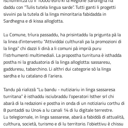
ischumintzà cu li 10000 euro ki la Regione Sardhigna ha
daddu con “Tulis tutela lingua sarde”. Tutti ganti li progetti
sivvini pa la tutela di la linga minoritaria fabidadda in
Sardhegna e di kissa alloglotta.
Lu Comune, trìura passaddu, ha prisintaddu la prigunta pà la
la linea d’interventu “Attividdai culthurali pa la promozioni di
la linga” chi dazzi li dinà a li comuni pà imprià puru
l’istrhumenti multimediali. La propostha turrituna è isthadda
postha ni la graduatoria di la linga alloglotta: sassaresu,
gadduresu, tabarchino. Li althri dui categorie sò la linga
sardha e lu catalano di l’ariera.
Tandu pà rializzà “Lu bandu - nutiziariu in linga sassaresa
turritana” è isthaddu isciubraddu l’operatori Isther srl chi
abarà di la redazioni e postha in onda di un notiziariu corthu di
8 puntaddi su Uno4 a lu canali 14 di lu digitale terrestre.
Lu telegiornale, in linga sassarese, abarà a fabiddà di attualità,
culthura, società, turismo e di lu territorio. l’obiettivu è chissu