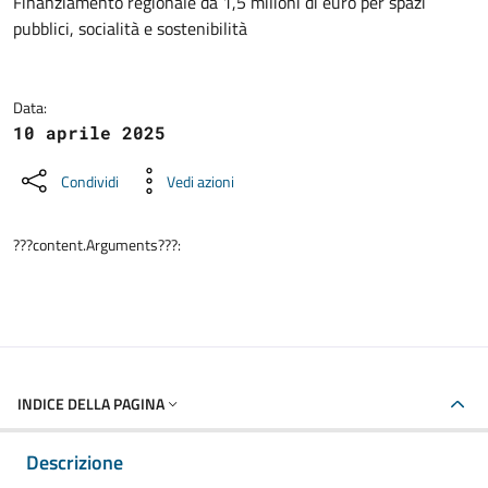
Dettagli della notizia
Finanziamento regionale da 1,5 milioni di euro per spazi
pubblici, socialità e sostenibilità
Data:
10 aprile 2025
Condividi
Vedi azioni
???content.Arguments???:
INDICE DELLA PAGINA
Descrizione