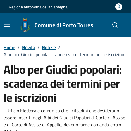
Vai ai contenuti
Vai al Footer
Regione Autonoma della Sardegna
Comune di Porto Torres
Home
/
Novità
/
Notizie
/
Albo per Giudici popolari: scadenza dei termini per le iscrizioni
Albo per Giudici popolari:
scadenza dei termini per
le iscrizioni
Dettagli della notizia
L'Ufficio Elettorale comunica che i cittadini che desiderano
essere inseriti negli Albi dei Giudici Popolari di Corte di Assise
e di Corte di Assise di Appello, devono farne domanda entro il