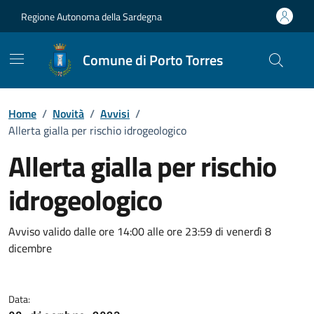
Vai ai contenuti
Vai al Footer
Regione Autonoma della Sardegna
Comune di Porto Torres
Home
/
Novità
/
Avvisi
/
Allerta gialla per rischio idrogeologico
Allerta gialla per rischio
idrogeologico
Dettagli della notizia
Avviso valido dalle ore 14:00 alle ore 23:59 di venerdì 8
dicembre
Data: