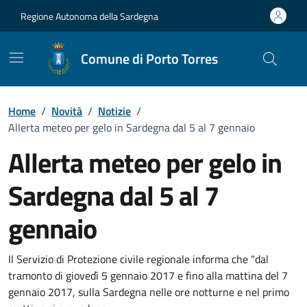
Vai ai contenuti
Vai al Footer
Regione Autonoma della Sardegna
Comune di Porto Torres
Home
/
Novità
/
Notizie
/
Allerta meteo per gelo in Sardegna dal 5 al 7 gennaio
Allerta meteo per gelo in
Sardegna dal 5 al 7
gennaio
Dettagli della notizia
Il Servizio di Protezione civile regionale informa che "dal
tramonto di giovedì 5 gennaio 2017 e fino alla mattina del 7
gennaio 2017, sulla Sardegna nelle ore notturne e nel primo