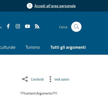
Accedi all'area personale
su
Cerca
culturale
Turismo
Tutti gli argomenti
Condividi
Vedi azioni
???content.Arguments???: