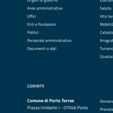
Organi di governo
Educazi
Aree amministrative
Salute,
Uffici
Vita la
Enti e fondazioni
Mobilità
Politici
Catasto
Personale amministrativo
Anagraf
Documenti e dati
Turism
Giustiz
CONTATTI
Comune di Porto Torres
Domand
Piazza Umberto I - 07046 Porto
Prenot