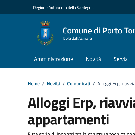
Vai ai contenuti
Vai al Footer
Regione Autonoma della Sardegna
Comune di Porto To
Isola dell’Asinara
Amministrazione
Novità
Servizi
Home
/
Novità
/
Comunicati
/
Alloggi Erp, riavvi
Alloggi Erp, riavvia
appartamenti
Fitta serie di incontri tra la struttura tecnica c