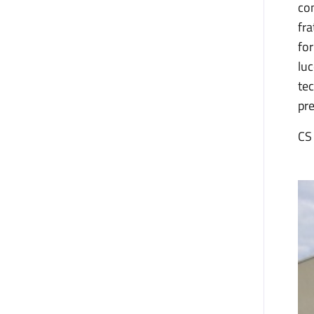
con
fra
for
luc
tec
pre
CS