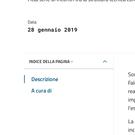
Dettagli della notizia
Data:
28 gennaio 2019
INDICE DELLA PAGINA
Son
Descrizione
Fal
A cura di
rea
imp
l’e
La 
inc