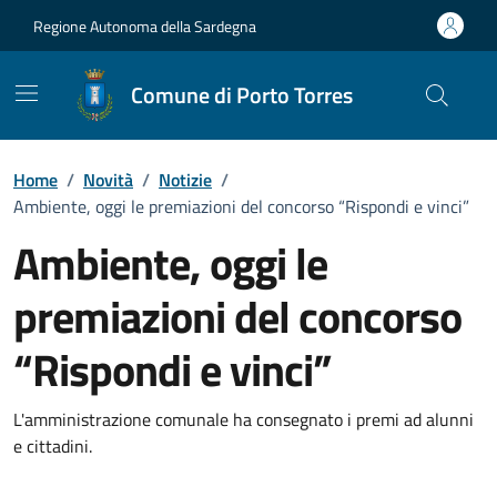
Vai ai contenuti
Vai al Footer
Regione Autonoma della Sardegna
Comune di Porto Torres
Home
/
Novità
/
Notizie
/
Ambiente, oggi le premiazioni del concorso “Rispondi e vinci”
Ambiente, oggi le
premiazioni del concorso
“Rispondi e vinci”
Dettagli della notizia
L'amministrazione comunale ha consegnato i premi ad alunni
e cittadini.