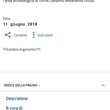
l'area archeologica di Turris Libisonis resteranno chiusi.
Data:
11 giugno 2018
Condividi
Vedi azioni
???content.Arguments???:
INDICE DELLA PAGINA
Descrizione
A cura di