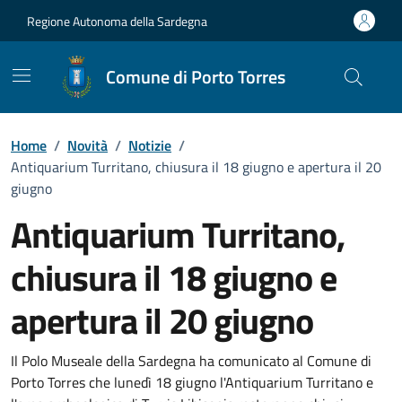
Vai ai contenuti
Vai al Footer
Regione Autonoma della Sardegna
Comune di Porto Torres
Home
/
Novità
/
Notizie
/
Antiquarium Turritano, chiusura il 18 giugno e apertura il 20
giugno
Antiquarium Turritano,
chiusura il 18 giugno e
apertura il 20 giugno
Dettagli della notizia
Il Polo Museale della Sardegna ha comunicato al Comune di
Porto Torres che lunedì 18 giugno l'Antiquarium Turritano e