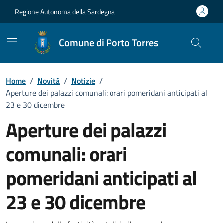
Vai ai contenuti
Vai al Footer
Regione Autonoma della Sardegna
Comune di Porto Torres
Home
/
Novità
/
Notizie
/
Aperture dei palazzi comunali: orari pomeridani anticipati al
23 e 30 dicembre
Aperture dei palazzi
comunali: orari
pomeridani anticipati al
23 e 30 dicembre