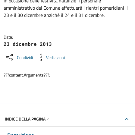
Dettagli della notizia
In occasione delle festività natalizie il personale
amministrativo del Comune effettuerà i rientri pomeridiani il
23 e il 30 dicembre anzichè il 24 e il 31 dicembre.
Data:
23 dicembre 2013
Condividi
Vedi azioni
???content.Arguments???:
INDICE DELLA PAGINA