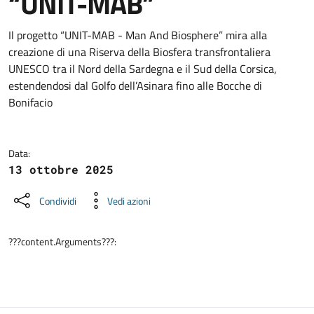
“UNIT-MAB”
Dettagli della notizia
Il progetto “UNIT-MAB - Man And Biosphere” mira alla
creazione di una Riserva della Biosfera transfrontaliera
UNESCO tra il Nord della Sardegna e il Sud della Corsica,
estendendosi dal Golfo dell’Asinara fino alle Bocche di
Bonifacio
Data:
13 ottobre 2025
Condividi
Vedi azioni
???content.Arguments???: