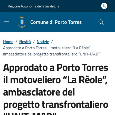
Vai ai contenuti
Vai al Footer
Regione Autonoma della Sardegna
Comune di Porto Torres
Home
/
Novità
/
Notizie
/
Approdato a Porto Torres il motoveliero “La Rèole”,
ambasciatore del progetto transfrontaliero “UNIT-MAB”
Approdato a Porto Torres
il motoveliero “La Rèole”,
ambasciatore del
progetto transfrontaliero