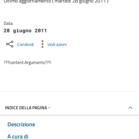
Dettagli della notizia
Ultimo aggiornamento ( martedì 28 giugno 2011 )
Data:
28 giugno 2011
Condividi
Vedi azioni
???content.Arguments???:
INDICE DELLA PAGINA
Descrizione
A cura di