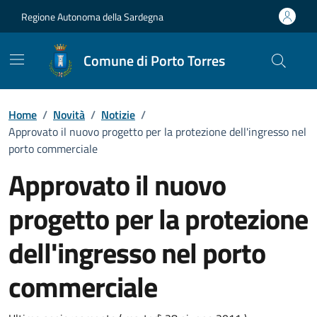
Vai ai contenuti
Vai al Footer
Regione Autonoma della Sardegna
Comune di Porto Torres
Home
/
Novità
/
Notizie
/
Approvato il nuovo progetto per la protezione dell'ingresso nel
porto commerciale
Approvato il nuovo
progetto per la protezione
dell'ingresso nel porto
commerciale