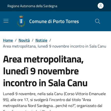
Vai ai contenuti
Vai al Footer
Regione Autonoma della Sardegna
Comune di Porto Torres
Home
/
Novità
/
Notizie
/
Area metropolitana, lunedì 9 novembre incontro in Sala Canu
Area metropolitana,
lunedì 9 novembre
incontro in Sala Canu
Dettagli della notizia
Lunedì 9 novembre, nella sala Canu (Corso Vittorio Emanuele
95), alle ore 17, si svolgerà l’incontro dal titolo “Area
metropolitana Nord Sardegna…perché no?”, organizzato dal