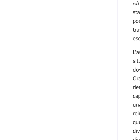
«Ab
sta
pos
tra
ese
L'a
sit
dov
Ora
rie
cap
una
rei
que
div
div