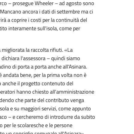
sbarco – prosegue Wheeler – ad agosto sono
i. Mancano ancora i dati di settembre ma ci
 a coprire i costi per la continuità del
stito interamente sull'isola, come per
igliorata la raccolta rifiuti. «La
– dichiara l'assessora – quindi siamo
dino di porta a porta anche all'Asinara.
è andata bene, per la prima volta non è
o anche il progetto contenuto del
peratori hanno chiesto all'amministrazione
iedendo che parte del contributo venga
isola e su maggiori servizi, come appunto
ndaco – e cercheremo di introdurre da subito
 per le scolaresche e le persone
to un consiglio comunale all'Asinara».