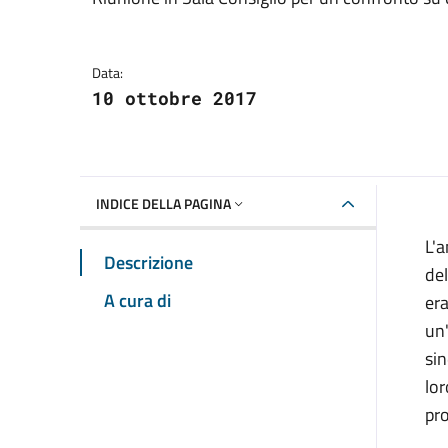
Dettagli della notizia
Data:
10 ottobre 2017
INDICE DELLA PAGINA
L'a
Descrizione
del
A cura di
era
un'
sin
lor
pro