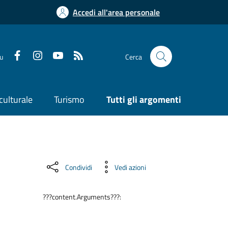
Accedi all'area personale
su
Cerca
culturale
Turismo
Tutti gli argomenti
Condividi
Vedi azioni
???content.Arguments???: