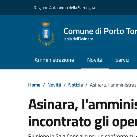
Vai ai contenuti
Vai al Footer
Regione Autonoma della Sardegna
Comune di Porto To
Isola dell’Asinara
Amministrazione
Novità
Servizi
Home
/
Novità
/
Notizie
/
Asinara, l'amministraz
Asinara, l'ammini
incontrato gli ope
Riunione in Sala Consiglio per un confronto su co