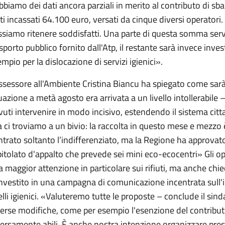
biamo dei dati ancora parziali in merito al contributo di 
ti incassati 64.100 euro, versati da cinque diversi operator
siamo ritenere soddisfatti. Una parte di questa somma servirà
sporto pubblico fornito dall'Atp, il restante sarà invece inve
mpio per la dislocazione di servizi igienici».
ssessore all'Ambiente Cristina Biancu ha spiegato come sarà m
uazione a metà agosto era arrivata a un livello intollerabile 
uti intervenire in modo incisivo, estendendo il sistema citta
 ci troviamo a un bivio: la raccolta in questo mese e mezzo 
ntrato soltanto l’indifferenziato, ma la Regione ha approvat
itolato d'appalto che prevede sei mini eco-ecocentri» Gli o
 maggior attenzione in particolare sui rifiuti, ma anche ch
nvestito in una campagna di comunicazione incentrata sull'
lli igienici. «Valuteremo tutte le proposte – conclude il si
erse modifiche, come per esempio l'esenzione del contributo
ersamente abili. È anche nostra intenzione organizzare pres