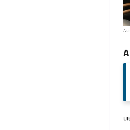
Asin
A
Ul