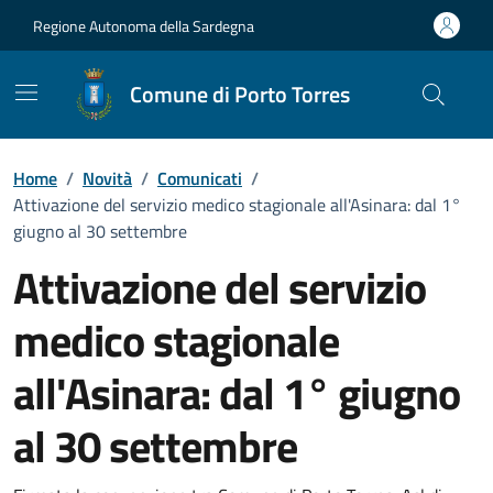
Vai ai contenuti
Vai al Footer
Regione Autonoma della Sardegna
Comune di Porto Torres
Home
/
Novità
/
Comunicati
/
Attivazione del servizio medico stagionale all'Asinara: dal 1°
giugno al 30 settembre
Attivazione del servizio
medico stagionale
all'Asinara: dal 1° giugno
al 30 settembre