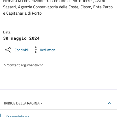
Dettagli della notizia
Firmata la convenzione tra Comune di Porto Torres, Asl di
Sassari, Agenzia Conservatoria delle Coste, Cisom, Ente Parco
e Capitaneria di Porto
Data:
30 maggio 2024
Condividi
Vedi azioni
???content.Arguments???:
INDICE DELLA PAGINA