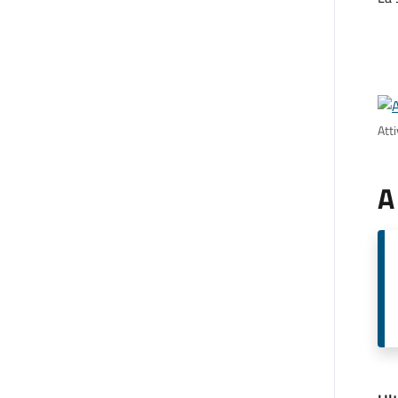
Att
A