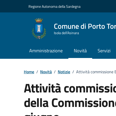
Vai ai contenuti
Vai al Footer
Regione Autonoma della Sardegna
Comune di Porto To
Isola dell’Asinara
Amministrazione
Novità
Servizi
Home
/
Novità
/
Notizie
/
Attività commissione 
Attività commissi
della Commissione