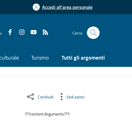
Accedi all'area personale
su
Cerca
culturale
Turismo
Tutti gli argomenti
Condividi
Vedi azioni
???content.Arguments???: