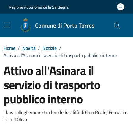
Vai ai contenuti
Vai al Footer
Regione Autonoma della Sardegna
Comune di Porto Torres
Home
/
Novità
/
Notizie
/
Attivo all'Asinara il servizio di trasporto pubblico interno
Attivo all'Asinara il
servizio di trasporto
pubblico interno
Dettagli della notizia
I bus collegheranno tra loro le località di Cala Reale, Fornelli e
Cala d'Oliva.