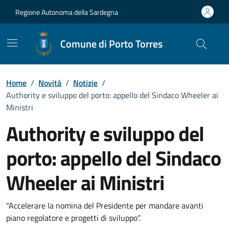
Vai ai contenuti
Vai al Footer
Regione Autonoma della Sardegna
Comune di Porto Torres
Home
/
Novità
/
Notizie
/
Authority e sviluppo del porto: appello del Sindaco Wheeler ai
Ministri
Authority e sviluppo del
porto: appello del Sindaco
Wheeler ai Ministri
Dettagli della notizia
"Accelerare la nomina del Presidente per mandare avanti
piano regolatore e progetti di sviluppo”.