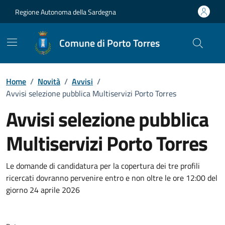
Vai ai contenuti
Vai al Footer
Regione Autonoma della Sardegna
Comune di Porto Torres
Home
/
Novità
/
Avvisi
/
Avvisi selezione pubblica Multiservizi Porto Torres
Avvisi selezione pubblica
Multiservizi Porto Torres
Dettagli della notizia
Le domande di candidatura per la copertura dei tre profili
ricercati dovranno pervenire entro e non oltre le ore 12:00 del
giorno 24 aprile 2026