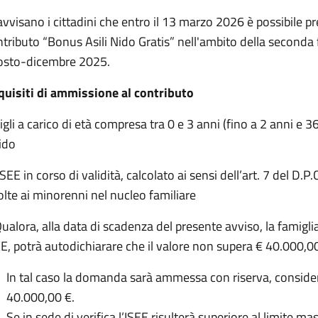
avvisano i cittadini che entro il 13 marzo 2026 è possibile
tributo “Bonus Asili Nido Gratis” nell'ambito della seconda 
osto-dicembre 2025.
quisiti di ammissione al contributo
igli a carico di età compresa tra 0 e 3 anni (fino a 2 anni e 
ido
ISEE in corso di validità, calcolato ai sensi dell’art. 7 del D.P
olte ai minorenni nel nucleo familiare
ualora, alla data di scadenza del presente avviso, la famigl
E, potrà autodichiarare che il valore non supera € 40.000,0
In tal caso la domanda sarà ammessa con riserva, conside
40.000,00 €.
Se in sede di verifica l’ISEE risulterà superiore al limite 