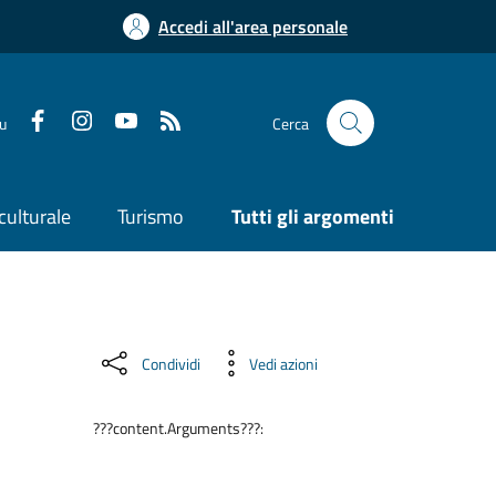
Accedi all'area personale
su
Cerca
culturale
Turismo
Tutti gli argomenti
Condividi
Vedi azioni
???content.Arguments???: