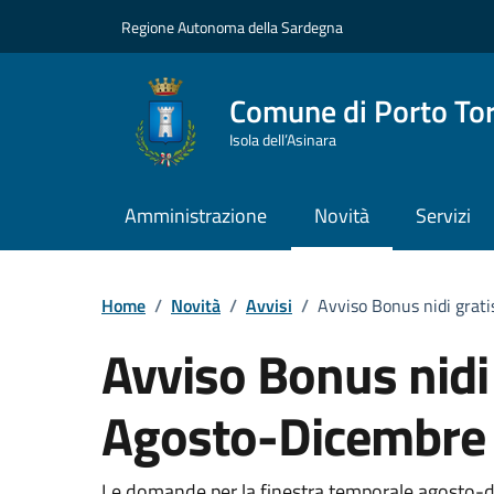
Vai ai contenuti
Vai al Footer
Regione Autonoma della Sardegna
Comune di Porto To
Isola dell’Asinara
Amministrazione
Novità
Servizi
Home
/
Novità
/
Avvisi
/
Avviso Bonus nidi grat
Avviso Bonus nidi
Agosto-Dicembre
Le domande per la finestra temporale agosto-d