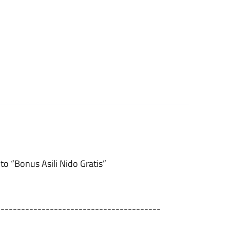
to “Bonus Asili Nido Gratis”
----------------------------------------