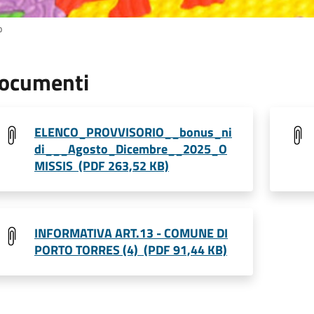
o
ocumenti
ELENCO_PROVVISORIO__bonus_ni
di___Agosto_Dicembre__2025_O
MISSIS (PDF 263,52 KB)
INFORMATIVA ART.13 - COMUNE DI
PORTO TORRES (4) (PDF 91,44 KB)