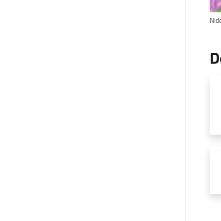
Nid
D