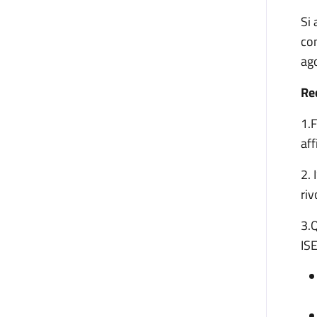
Si 
con
ag
Re
1.F
aff
2. 
riv
3.Q
ISE