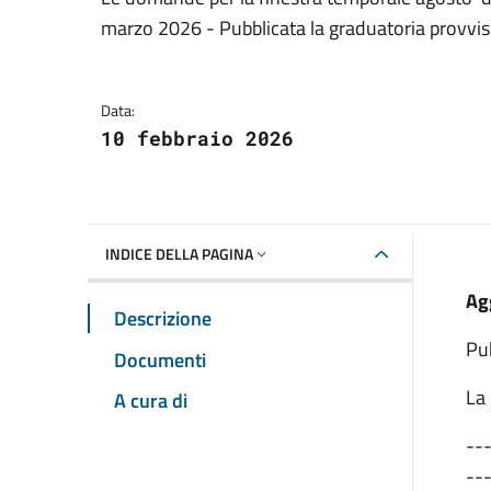
Dettagli della notizia
marzo 2026 - Pubblicata la graduatoria provvis
Data:
10 febbraio 2026
INDICE DELLA PAGINA
Ag
Descrizione
Pub
Documenti
La 
A cura di
--
--