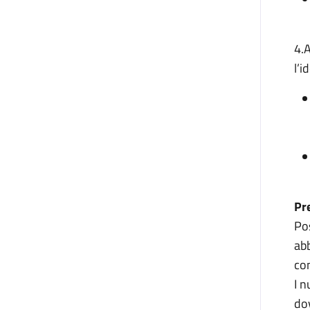
4.A
l’i
Pr
Pos
abb
co
I n
do