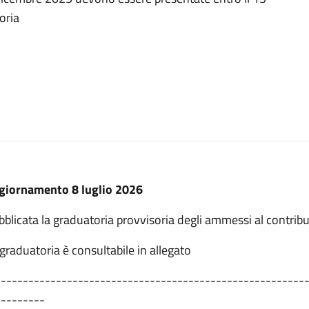
oria
giornamento 8 luglio 2026
blicata la graduatoria provvisoria degli ammessi al contribu
graduatoria è consultabile in allegato
--------------------------------------------------------
---------