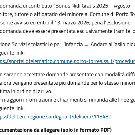
 domanda di contributo “Bonus Nidi Gratis 2025 – Agosto -
itore, tutore o affidatario del minore al Comune di Porto Tor
sente avviso ed entro il 13 marzo 2026, pena l’esclusione.
 domanda deve essere presentata esclusivamente tramite l
ione Servizi scolastici e per l’infanzia → Andare all’asilo n
uente link:
tps://sportellotelematico.comune.porto-torres.ss.it/proced
n saranno accettate domande presentate con modalità diffe
alora vengano presentate più domande per lo stesso minore,
ltima in ordine di arrivo.
 maggiori informazioni e chiarimenti si rimanda alle linee g
uente link:
ps://delibere.regione.sardegna.it/delibera/115480
cumentazione da allegare (solo in formato PDF)