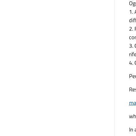
Og
1. 
dif
2. 
con
3. 
rif
4. 
Per
Re
ma
wh
In 