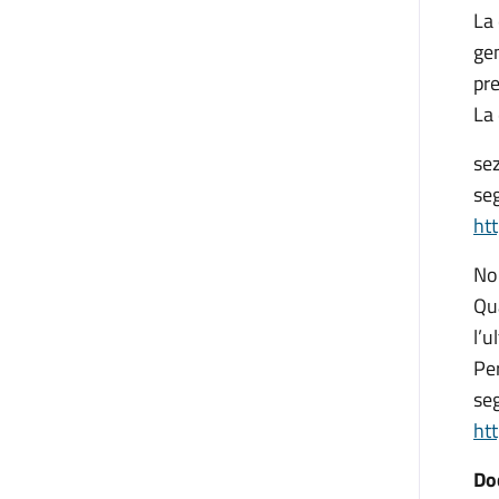
La
gen
pre
La
sez
seg
ht
No
Qu
l’u
Per
seg
htt
Do