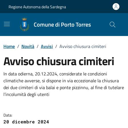
Vai ai contenuti
Vai al Footer
Regione Autonoma della Sardegna
Comune di Porto Torres
Home
/
Novità
/
Avvisi
/
Avviso chiusura cimiteri
Avviso chiusura cimiteri
Dettagli della notizia
In data odierna, 20.12.2024, considerate le condizioni
climatiche avverse, si dispone in via eccezionale la chiusura
dei due cimiteri di via balai e ponte pizzinnu, al fine di tutelare
l’incolumità degli utenti
Data:
20 dicembre 2024