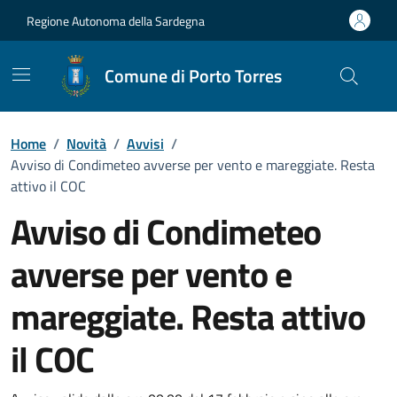
Vai ai contenuti
Vai al Footer
Regione Autonoma della Sardegna
Comune di Porto Torres
Home
/
Novità
/
Avvisi
/
Avviso di Condimeteo avverse per vento e mareggiate. Resta
attivo il COC
Avviso di Condimeteo
avverse per vento e
mareggiate. Resta attivo
il COC