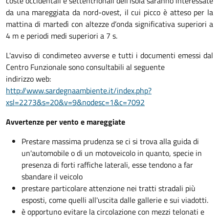
coste occidentali e settentrionali dell’isola saranno interessate
da una mareggiata da nord-ovest, il cui picco è atteso per la
mattina di martedì con altezze d’onda significativa superiori a
4 m e periodi medi superiori a 7 s.
L'avviso di condimeteo avverse e tutti i documenti emessi dal
Centro Funzionale sono consultabili al seguente
indirizzo web:
http://www.sardegnaambiente.it/index.php?
xsl=2273&s=20&v=9&nodesc=1&c=7092
Avvertenze per vento e mareggiate
Prestare massima prudenza se ci si trova alla guida di
un'automobile o di un motoveicolo in quanto, specie in
presenza di forti raffiche laterali, esse tendono a far
sbandare il veicolo
prestare particolare attenzione nei tratti stradali più
esposti, come quelli all'uscita dalle gallerie e sui viadotti.
è opportuno evitare la circolazione con mezzi telonati e