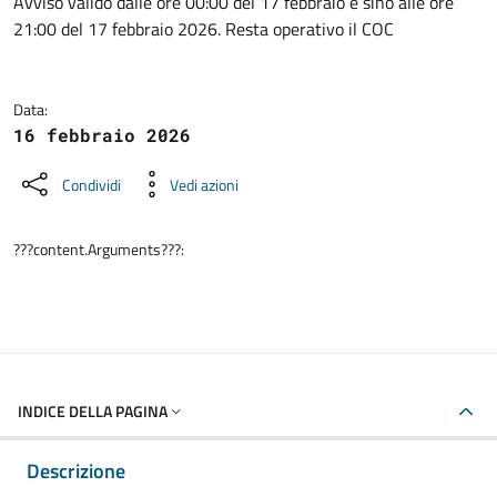
Dettagli della notizia
Avviso valido dalle ore 00:00 del 17 febbraio e sino alle ore
21:00 del 17 febbraio 2026. Resta operativo il COC
Data:
16 febbraio 2026
Condividi
Vedi azioni
???content.Arguments???:
INDICE DELLA PAGINA
Descrizione