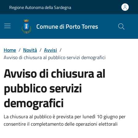
Vai ai contenuti
Vai al Footer
Regione Autonoma della Sardegna
Comune di Porto Torres
Home
/
Novità
/
Avvisi
/
Avviso di chiusura al pubblico servizi demografici
Avviso di chiusura al
pubblico servizi
demografici
Dettagli della notizia
La chiusura al pubblico è prevista per lunedì 10 giugno per
consentire il completamento delle operazioni elettorali