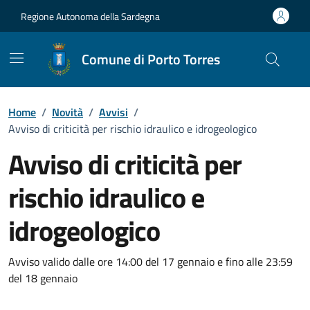
Vai ai contenuti
Vai al Footer
Regione Autonoma della Sardegna
Comune di Porto Torres
Home
/
Novità
/
Avvisi
/
Avviso di criticità per rischio idraulico e idrogeologico
Avviso di criticità per
rischio idraulico e
idrogeologico
Dettagli della notizia
Avviso valido dalle ore 14:00 del 17 gennaio e fino alle 23:59
del 18 gennaio