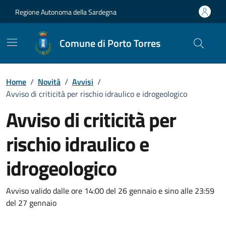
Vai ai contenuti
Vai al Footer
Regione Autonoma della Sardegna
Comune di Porto Torres
Home
/
Novità
/
Avvisi
/
Avviso di criticità per rischio idraulico e idrogeologico
Avviso di criticità per
rischio idraulico e
idrogeologico
Dettagli della notizia
Avviso valido dalle ore 14:00 del 26 gennaio e sino alle 23:59
del 27 gennaio