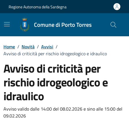
Vai ai contenuti
Vai al Footer
Regione Autonoma della Sardegna
Comune di Porto Torres
Home
/
Novità
/
Avvisi
/
Avviso di criticità per rischio idrogeologico e idraulico
Avviso di criticità per
rischio idrogeologico e
idraulico
Dettagli della notizia
Avviso valido dalle 14:00 del 08.02.2026 e sino alle 15:00 del
09.02.2026