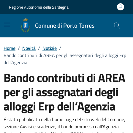
Vai ai contenuti
Vai al Footer
Regione Autonoma della Sardegna
Comune di Porto Torres
Home
/
Novità
/
Notizie
/
Bando contributi di AREA per gli assegnatari degli alloggi Erp
dell’Agenzia
Bando contributi di AREA
per gli assegnatari degli
alloggi Erp dell’Agenzia
Dettagli della notizia
È stato pubblicato nella home page del sito web del Comune,
sezione Avvisi e scadenze, il bando promosso dall’Agenzia