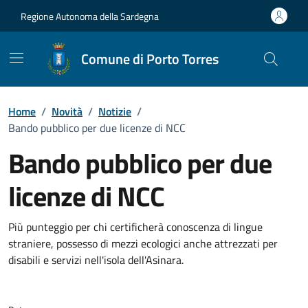
Vai ai contenuti
Vai al Footer
Regione Autonoma della Sardegna
Comune di Porto Torres
Home
/
Novità
/
Notizie
/
Bando pubblico per due licenze di NCC
Bando pubblico per due
licenze di NCC
Dettagli della notizia
Più punteggio per chi certificherà conoscenza di lingue
straniere, possesso di mezzi ecologici anche attrezzati per
disabili e servizi nell'isola dell'Asinara.