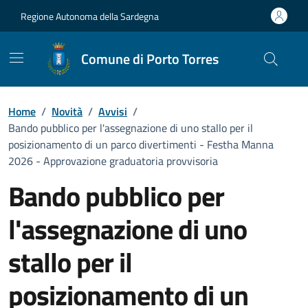
Vai ai contenuti
Vai al Footer
Regione Autonoma della Sardegna
Comune di Porto Torres
Home
/
Novità
/
Avvisi
/
Bando pubblico per l'assegnazione di uno stallo per il
posizionamento di un parco divertimenti - Festha Manna
2026 - Approvazione graduatoria provvisoria
Bando pubblico per
l'assegnazione di uno
stallo per il
posizionamento di un