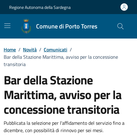
Vai ai contenuti
Vai al Footer
Regione Autonoma della Sardegna
Comune di Porto Torres
Home
/
Novità
/
Comunicati
/
Bar della Stazione Marittima, avviso per la concessione
transitoria
Bar della Stazione
Marittima, avviso per la
concessione transitoria
Dettagli della notizia
Pubblicata la selezione per l'affidamento del servizio fino a
dicembre, con possibilità di rinnovo per sei mesi.