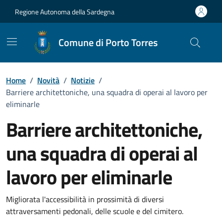
Vai ai contenuti
Vai al Footer
Regione Autonoma della Sardegna
Comune di Porto Torres
Home
/
Novità
/
Notizie
/
Barriere architettoniche, una squadra di operai al lavoro per
eliminarle
Barriere architettoniche,
una squadra di operai al
lavoro per eliminarle
Dettagli della notizia
Migliorata l'accessibilità in prossimità di diversi
attraversamenti pedonali, delle scuole e del cimitero.