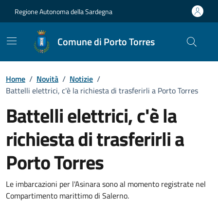
Vai ai contenuti
Vai al Footer
Regione Autonoma della Sardegna
Comune di Porto Torres
Home
/
Novità
/
Notizie
/
Battelli elettrici, c'è la richiesta di trasferirli a Porto Torres
Battelli elettrici, c'è la
richiesta di trasferirli a
Porto Torres
Dettagli della notizia
Le imbarcazioni per l'Asinara sono al momento registrate nel
Compartimento marittimo di Salerno.