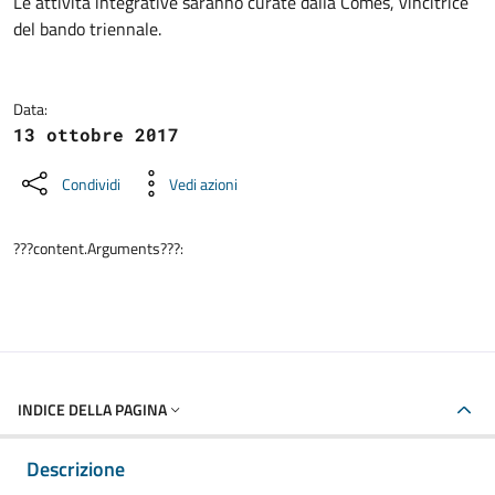
Dettagli della notizia
Le attività integrative saranno curate dalla Comes, vincitrice
del bando triennale.
Data:
13 ottobre 2017
Condividi
Vedi azioni
???content.Arguments???:
INDICE DELLA PAGINA
Descrizione