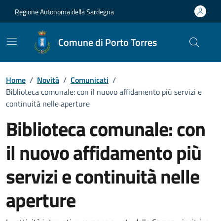
Vai ai contenuti
Vai al Footer
Regione Autonoma della Sardegna
Comune di Porto Torres
Home
/
Novità
/
Comunicati
/
Biblioteca comunale: con il nuovo affidamento più servizi e
continuità nelle aperture
Biblioteca comunale: con
il nuovo affidamento più
servizi e continuità nelle
aperture