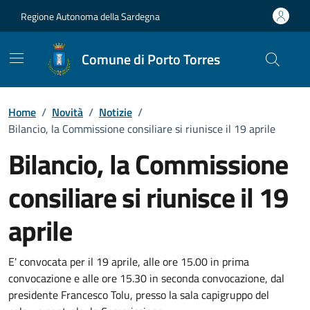
Vai ai contenuti
Vai al Footer
Regione Autonoma della Sardegna
Comune di Porto Torres
Home
/
Novità
/
Notizie
/
Bilancio, la Commissione consiliare si riunisce il 19 aprile
Bilancio, la Commissione
consiliare si riunisce il 19
aprile
Dettagli della notizia
E' convocata per il 19 aprile, alle ore 15.00 in prima
convocazione e alle ore 15.30 in seconda convocazione, dal
presidente Francesco Tolu, presso la sala capigruppo del