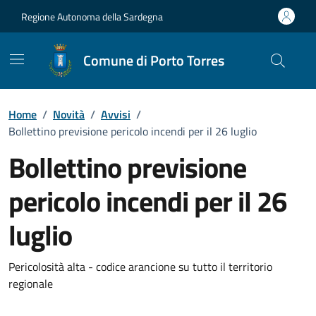
Vai ai contenuti
Vai al Footer
Regione Autonoma della Sardegna
Comune di Porto Torres
Home
/
Novità
/
Avvisi
/
Bollettino previsione pericolo incendi per il 26 luglio
Bollettino previsione
pericolo incendi per il 26
luglio
Dettagli della notizia
Pericolosità alta - codice arancione su tutto il territorio
regionale