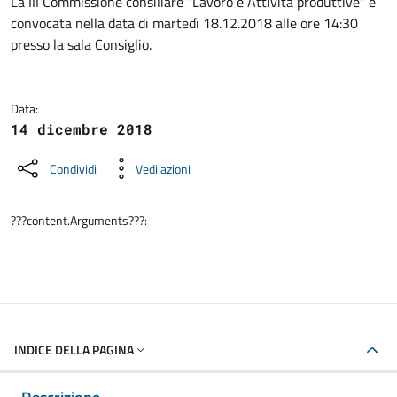
Dettagli della notizia
La III Commissione consiliare “Lavoro e Attività produttive” è
convocata nella data di martedì 18.12.2018 alle ore 14:30
presso la sala Consiglio.
Data:
14 dicembre 2018
Condividi
Vedi azioni
???content.Arguments???:
INDICE DELLA PAGINA