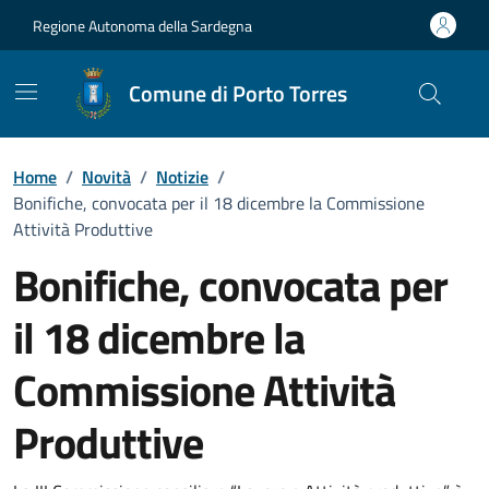
Vai ai contenuti
Vai al Footer
Regione Autonoma della Sardegna
Comune di Porto Torres
Home
/
Novità
/
Notizie
/
Bonifiche, convocata per il 18 dicembre la Commissione
Attività Produttive
Bonifiche, convocata per
il 18 dicembre la
Commissione Attività
Produttive