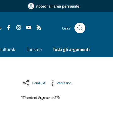
Accedi all'area personale
su
Cerca
culturale
Turismo
Tutti gli argomenti
Condividi
Vedi azioni
???content.Arguments???: