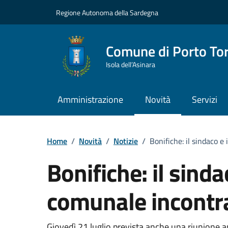
Vai ai contenuti
Vai al Footer
Regione Autonoma della Sardegna
Comune di Porto To
Isola dell’Asinara
Amministrazione
Novità
Servizi
Home
/
Novità
/
Notizie
/
Bonifiche: il sindaco e
Bonifiche: il sinda
comunale incontr
Giovedì 21 luglio prevista anche una riunione ape