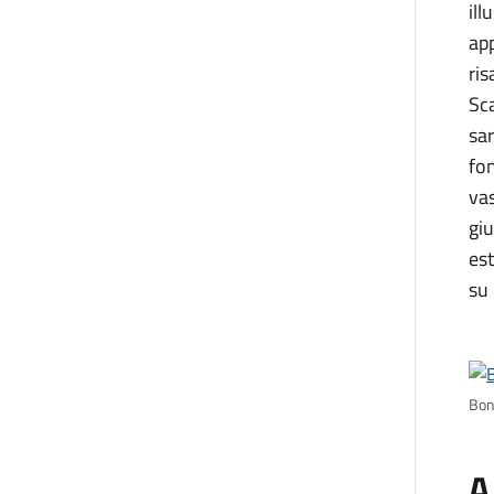
ill
app
ris
Sca
sar
fon
vas
giu
est
su 
Boni
A