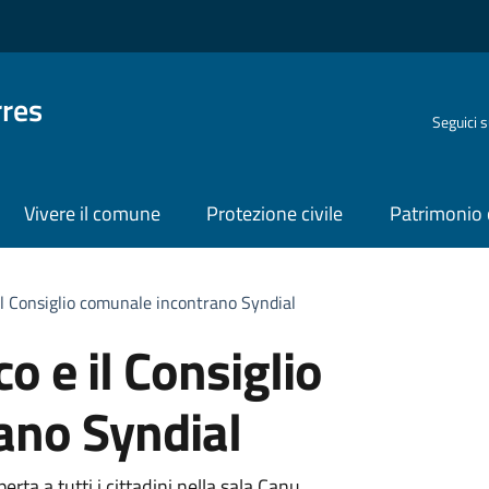
rres
Seguici 
Vivere il comune
Protezione civile
Patrimonio 
 il Consiglio comunale incontrano Syndial
co e il Consiglio
ano Syndial
rta a tutti i cittadini nella sala Canu.