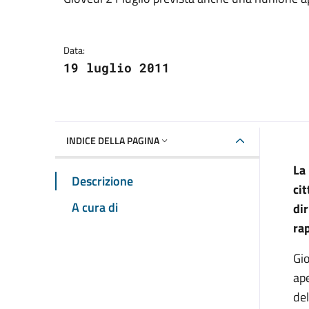
Dettagli della notizia
Data:
19 luglio 2011
INDICE DELLA PAGINA
La
Descrizione
cit
A cura di
dir
rap
Gio
ape
del