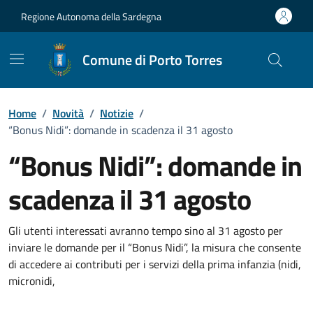
Vai ai contenuti
Vai al Footer
Regione Autonoma della Sardegna
Comune di Porto Torres
Home
/
Novità
/
Notizie
/
“Bonus Nidi”: domande in scadenza il 31 agosto
“Bonus Nidi”: domande in
scadenza il 31 agosto
Dettagli della notizia
Gli utenti interessati avranno tempo sino al 31 agosto per
inviare le domande per il “Bonus Nidi”, la misura che consente
di accedere ai contributi per i servizi della prima infanzia (nidi,
micronidi,