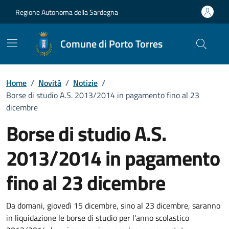
Vai ai contenuti
Vai al Footer
Regione Autonoma della Sardegna
Comune di Porto Torres
Home
/
Novità
/
Notizie
/
Borse di studio A.S. 2013/2014 in pagamento fino al 23
dicembre
Borse di studio A.S.
2013/2014 in pagamento
fino al 23 dicembre
Dettagli della notizia
Da domani, giovedì 15 dicembre, sino al 23 dicembre, saranno
in liquidazione le borse di studio per l'anno scolastico