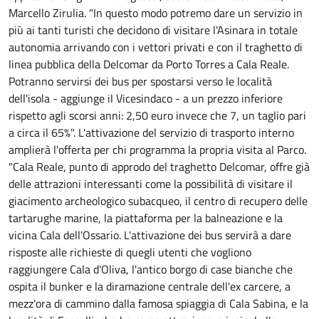
Marcello Zirulia. "In questo modo potremo dare un servizio in
più ai tanti turisti che decidono di visitare l'Asinara in totale
autonomia arrivando con i vettori privati e con il traghetto di
linea pubblica della Delcomar da Porto Torres a Cala Reale.
Potranno servirsi dei bus per spostarsi verso le località
dell'isola - aggiunge il Vicesindaco - a un prezzo inferiore
rispetto agli scorsi anni: 2,50 euro invece che 7, un taglio pari
a circa il 65%". L'attivazione del servizio di trasporto interno
amplierà l'offerta per chi programma la propria visita al Parco.
"Cala Reale, punto di approdo del traghetto Delcomar, offre già
delle attrazioni interessanti come la possibilità di visitare il
giacimento archeologico subacqueo, il centro di recupero delle
tartarughe marine, la piattaforma per la balneazione e la
vicina Cala dell'Ossario. L'attivazione dei bus servirà a dare
risposte alle richieste di quegli utenti che vogliono
raggiungere Cala d'Oliva, l'antico borgo di case bianche che
ospita il bunker e la diramazione centrale dell'ex carcere, a
mezz'ora di cammino dalla famosa spiaggia di Cala Sabina, e la