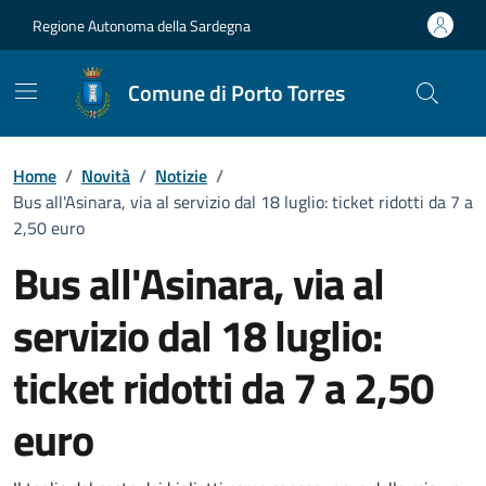
Vai ai contenuti
Vai al Footer
Regione Autonoma della Sardegna
Comune di Porto Torres
Home
/
Novità
/
Notizie
/
Bus all'Asinara, via al servizio dal 18 luglio: ticket ridotti da 7 a
2,50 euro
Bus all'Asinara, via al
servizio dal 18 luglio:
ticket ridotti da 7 a 2,50
euro