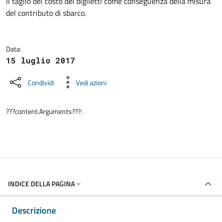
Dettagli della notizia
Il taglio del costo dei biglietti come conseguenza della misura
del contributo di sbarco.
Data:
15 luglio 2017
Condividi
Vedi azioni
???content.Arguments???:
INDICE DELLA PAGINA
Descrizione