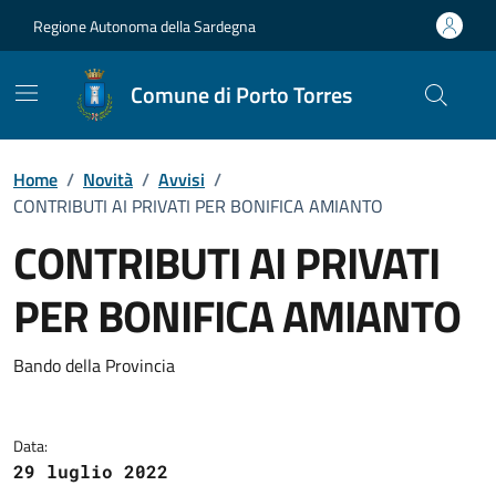
Vai ai contenuti
Vai al Footer
Regione Autonoma della Sardegna
Comune di Porto Torres
Home
/
Novità
/
Avvisi
/
CONTRIBUTI AI PRIVATI PER BONIFICA AMIANTO
CONTRIBUTI AI PRIVATI
PER BONIFICA AMIANTO
Dettagli della notizia
Bando della Provincia
Data:
29 luglio 2022