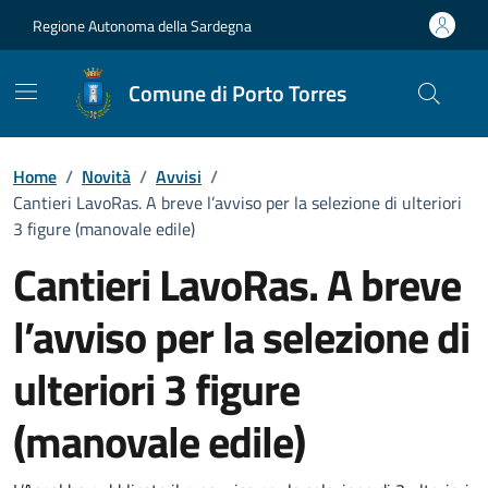
Vai ai contenuti
Vai al Footer
Regione Autonoma della Sardegna
Comune di Porto Torres
Home
/
Novità
/
Avvisi
/
Cantieri LavoRas. A breve l’avviso per la selezione di ulteriori
3 figure (manovale edile)
Cantieri LavoRas. A breve
l’avviso per la selezione di
ulteriori 3 figure
(manovale edile)