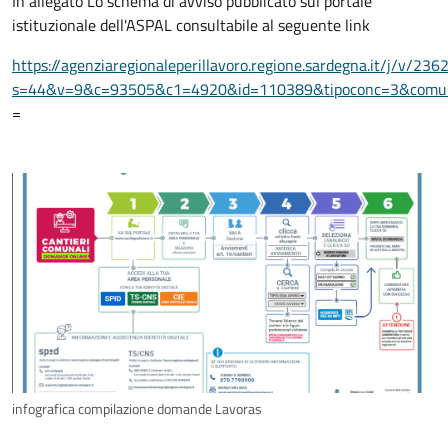
In allegato Lo schema di avviso pubblicato sul portale
istituzionale dell'ASPAL consultabile al seguente link
https://agenziaregionaleperillavoro.regione.sardegna.it/j/v/236
s=44&v=9&c=93505&c1=4920&id=110389&tipoconc=3&com
=
infografica compilazione domande Lavoras