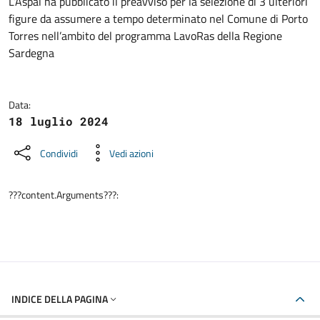
Dettagli della notizia
L’Aspal ha pubblicato il preavviso per la selezione di 3 ulteriori
figure da assumere a tempo determinato nel Comune di Porto
Torres nell’ambito del programma LavoRas della Regione
Sardegna
Data:
18 luglio 2024
Condividi
Vedi azioni
???content.Arguments???:
INDICE DELLA PAGINA