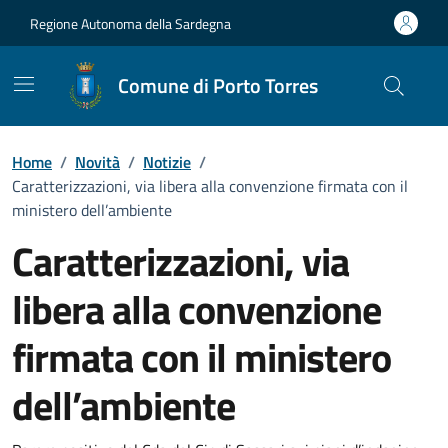
Vai ai contenuti
Vai al Footer
Regione Autonoma della Sardegna
Comune di Porto Torres
Home
/
Novità
/
Notizie
/
Caratterizzazioni, via libera alla convenzione firmata con il
ministero dell’ambiente
Caratterizzazioni, via
libera alla convenzione
firmata con il ministero
dell’ambiente