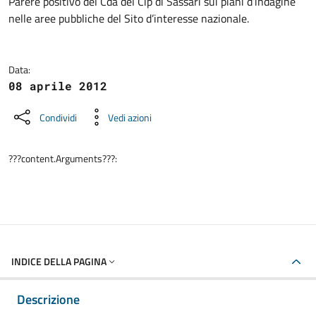
Dettagli della notizia
Parere positivo del Cda del Cip di Sassari sui piani d’indagine
nelle aree pubbliche del Sito d’interesse nazionale.
Data:
08 aprile 2012
Condividi
Vedi azioni
???content.Arguments???:
INDICE DELLA PAGINA
Descrizione