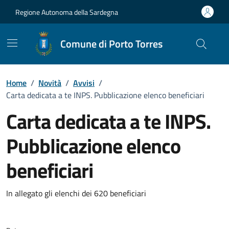
Vai ai contenuti
Vai al Footer
Regione Autonoma della Sardegna
Comune di Porto Torres
Home
/
Novità
/
Avvisi
/
Carta dedicata a te INPS. Pubblicazione elenco beneficiari
Carta dedicata a te INPS.
Pubblicazione elenco
beneficiari
Dettagli della notizia
In allegato gli elenchi dei 620 beneficiari