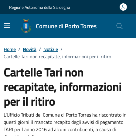
Vai ai contenuti
Vai al Footer
Regione Autonoma della Sardegna
Comune di Porto Torres
Home
/
Novità
/
Notizie
/
Cartelle Tari non recapitate, informazioni per il ritiro
Cartelle Tari non
recapitate, informazioni
per il ritiro
Dettagli della notizia
L'Ufficio Tributi del Comune di Porto Torres ha riscontrato in
questi giorni il mancato recapito degli avvisi di pagamento
TARI per l'anno 2016 ad alcuni contribuenti, a causa di