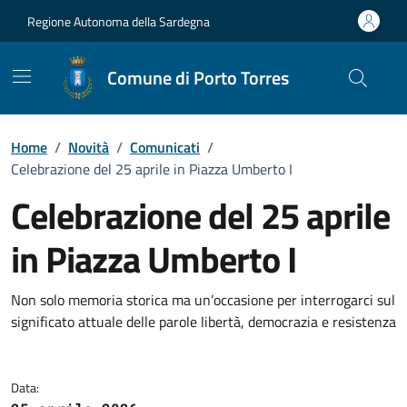
Vai ai contenuti
Vai al Footer
Regione Autonoma della Sardegna
Comune di Porto Torres
Home
/
Novità
/
Comunicati
/
Celebrazione del 25 aprile in Piazza Umberto I
Celebrazione del 25 aprile
in Piazza Umberto I
Dettagli della notizia
Non solo memoria storica ma un’occasione per interrogarci sul
significato attuale delle parole libertà, democrazia e resistenza
Data: