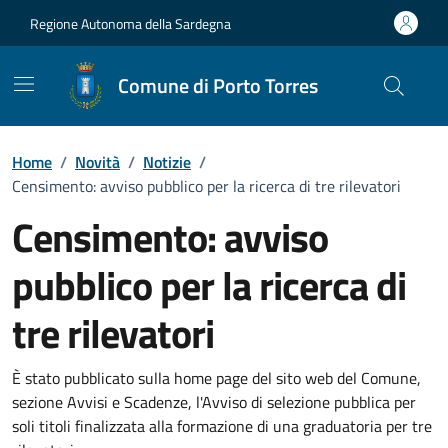
Vai ai contenuti
Vai al Footer
Regione Autonoma della Sardegna
Comune di Porto Torres
Home
/
Novità
/
Notizie
/
Censimento: avviso pubblico per la ricerca di tre rilevatori
Censimento: avviso
pubblico per la ricerca di
tre rilevatori
Dettagli della notizia
È stato pubblicato sulla home page del sito web del Comune,
sezione Avvisi e Scadenze, l'Avviso di selezione pubblica per
soli titoli finalizzata alla formazione di una graduatoria per tre