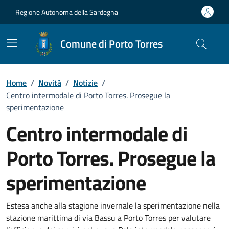
Vai ai contenuti
Vai al Footer
Regione Autonoma della Sardegna
Comune di Porto Torres
Home
/
Novità
/
Notizie
/
Centro intermodale di Porto Torres. Prosegue la
sperimentazione
Centro intermodale di
Porto Torres. Prosegue la
sperimentazione
Dettagli della notizia
Estesa anche alla stagione invernale la sperimentazione nella
stazione marittima di via Bassu a Porto Torres per valutare