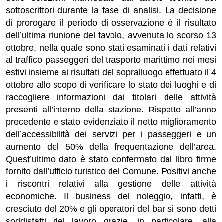
sottoscrittori
durante la fase di analisi. La decisione
di pro
rogare il periodo di osservazione
è
il risultato
dell
’ultima riunione del tavolo,
avvenuta lo scorso
13
ottobre,
nella quale sono stati esaminati i dati
relativi
al traffico passeggeri del trasporto marittimo
nei mesi
estiv
i
insieme ai risultati del
sopralluogo effettuato
il 4
ottobre allo scopo di verificare lo stato dei luoghi e di
raccogliere informazioni
dai
ti
tolari delle attività
presenti all’interno della stazione.
R
ispetto all’anno
precedente
è stato evidenziato il netto miglioramento
dell’accessibilità dei servizi per i passeggeri
e
un
aumento del 50% della frequentazione dell’a
rea.
Quest’ultimo dato è stato confermato dal libro firme
fornito dall’
ufficio turistico del Comune.
Positivi anche
i riscontri relativi alla
gestione delle attività
economiche. Il business del noleggio,
infatti,
è
cresciuto del 20%
e
gli operatori del
bar
si sono detti
soddisfatti del lavoro
grazie,
in particolare, alla