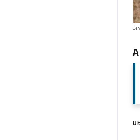
Cen
A
Ul