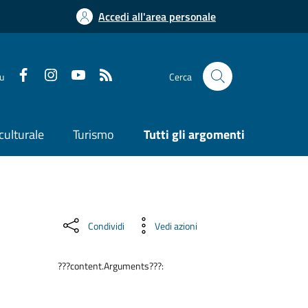
Accedi all'area personale
su
Cerca
culturale
Turismo
Tutti gli argomenti
Condividi
Vedi azioni
???content.Arguments???: