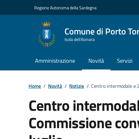
Vai ai contenuti
Vai al Footer
Regione Autonoma della Sardegna
Comune di Porto To
Isola dell’Asinara
Amministrazione
Novità
Servizi
Home
/
Novità
/
Notizie
/
Centro intermodale e Z
Centro intermodale
Commissione conv